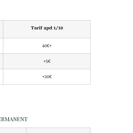
Tarif apd 1/10
40€+
+5€
+20€
 Permanent