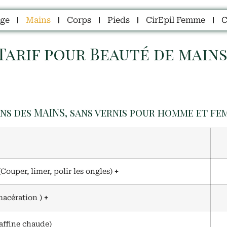
age
Mains
Corps
Pieds
CirEpil Femme
C
Tarif pour Beauté de main
ins des MAINS, sans vernis pour homme et fe
Couper, limer, polir les ongles)
+
macération )
+
affine chaude)