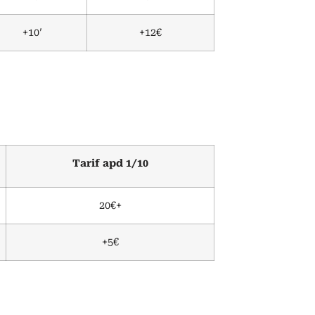
+10′
+12€
Tarif apd 1/10
20€+
+5€