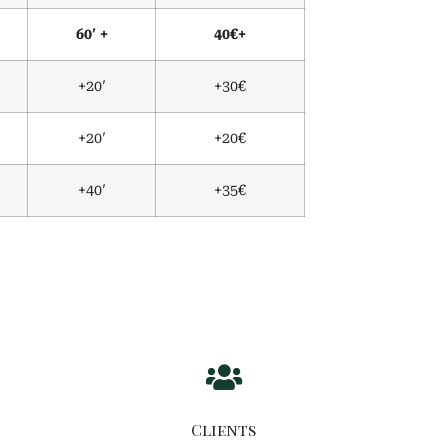
60′ +
40€+
+20′
+30€
+20′
+20€
+40′
+35€
Clients