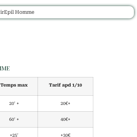
irEpil Homme
s
mme
Temps max
Tarif apd 1/10
20′ +
20€+
60′ +
40€+
+25′
+30€